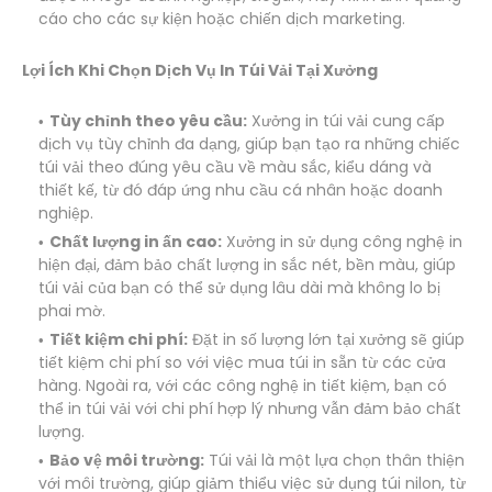
cáo cho các sự kiện hoặc chiến dịch marketing.
Lợi Ích Khi Chọn Dịch Vụ In Túi Vải Tại Xưởng
Tùy chỉnh theo yêu cầu:
Xưởng in túi vải cung cấp
dịch vụ tùy chỉnh đa dạng, giúp bạn tạo ra những chiếc
túi vải theo đúng yêu cầu về màu sắc, kiểu dáng và
thiết kế, từ đó đáp ứng nhu cầu cá nhân hoặc doanh
nghiệp.
Chất lượng in ấn cao:
Xưởng in sử dụng công nghệ in
hiện đại, đảm bảo chất lượng in sắc nét, bền màu, giúp
túi vải của bạn có thể sử dụng lâu dài mà không lo bị
phai mờ.
Tiết kiệm chi phí:
Đặt in số lượng lớn tại xưởng sẽ giúp
tiết kiệm chi phí so với việc mua túi in sẵn từ các cửa
hàng. Ngoài ra, với các công nghệ in tiết kiệm, bạn có
thể in túi vải với chi phí hợp lý nhưng vẫn đảm bảo chất
lượng.
Bảo vệ môi trường:
Túi vải là một lựa chọn thân thiện
với môi trường, giúp giảm thiểu việc sử dụng túi nilon, từ