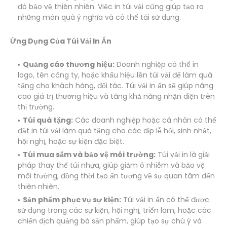
đó bảo vệ thiên nhiên. Việc in túi vải cũng giúp tạo ra
những món quà ý nghĩa và có thể tái sử dụng.
Ứng Dụng Của Túi Vải In Ấn
Quảng cáo thương hiệu:
Doanh nghiệp có thể in
logo, tên công ty, hoặc khẩu hiệu lên túi vải để làm quà
tặng cho khách hàng, đối tác. Túi vải in ấn sẽ giúp nâng
cao giá trị thương hiệu và tăng khả năng nhận diện trên
thị trường.
Túi quà tặng:
Các doanh nghiệp hoặc cá nhân có thể
đặt in túi vải làm quà tặng cho các dịp lễ hội, sinh nhật,
hội nghị, hoặc sự kiện đặc biệt.
Túi mua sắm và bảo vệ môi trường:
Túi vải in là giải
pháp thay thế túi nhựa, giúp giảm ô nhiễm và bảo vệ
môi trường, đồng thời tạo ấn tượng về sự quan tâm đến
thiên nhiên.
Sản phẩm phục vụ sự kiện:
Túi vải in ấn có thể được
sử dụng trong các sự kiện, hội nghị, triển lãm, hoặc các
chiến dịch quảng bá sản phẩm, giúp tạo sự chú ý và