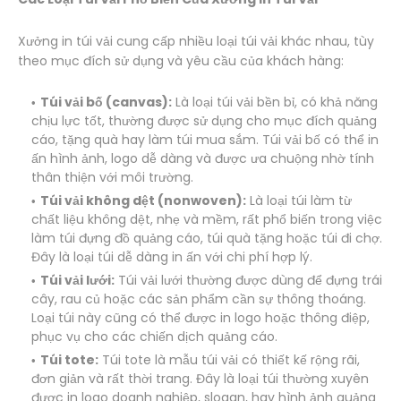
Xưởng in túi vải cung cấp nhiều loại túi vải khác nhau, tùy
theo mục đích sử dụng và yêu cầu của khách hàng:
Túi vải bố (canvas):
Là loại túi vải bền bỉ, có khả năng
chịu lực tốt, thường được sử dụng cho mục đích quảng
cáo, tặng quà hay làm túi mua sắm. Túi vải bố có thể in
ấn hình ảnh, logo dễ dàng và được ưa chuộng nhờ tính
thân thiện với môi trường.
Túi vải không dệt (nonwoven):
Là loại túi làm từ
chất liệu không dệt, nhẹ và mềm, rất phổ biến trong việc
làm túi đựng đồ quảng cáo, túi quà tặng hoặc túi đi chợ.
Đây là loại túi dễ dàng in ấn với chi phí hợp lý.
Túi vải lưới:
Túi vải lưới thường được dùng để đựng trái
cây, rau củ hoặc các sản phẩm cần sự thông thoáng.
Loại túi này cũng có thể được in logo hoặc thông điệp,
phục vụ cho các chiến dịch quảng cáo.
Túi tote:
Túi tote là mẫu túi vải có thiết kế rộng rãi,
đơn giản và rất thời trang. Đây là loại túi thường xuyên
được in logo doanh nghiệp, slogan, hay hình ảnh quảng