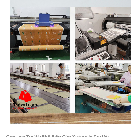
Các Loại Túi Vải Phổ Biến Của Xưởng In Túi Vải