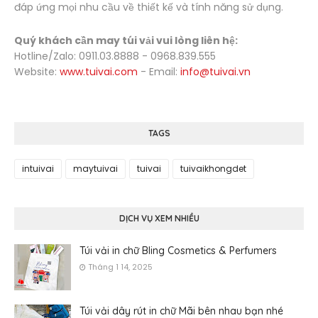
đáp ứng mọi nhu cầu về thiết kế và tính năng sử dụng.
Quý khách cần may túi vải vui lòng liên hệ:
Hotline/Zalo: 0911.03.8888 - 0968.839.555
Website:
www.tuivai.com
- Email:
info@tuivai.vn
TAGS
intuivai
maytuivai
tuivai
tuivaikhongdet
DỊCH VỤ XEM NHIỀU
Túi vải in chữ Bling Cosmetics & Perfumers
Tháng 1 14, 2025
Túi vải dây rút in chữ Mãi bên nhau bạn nhé